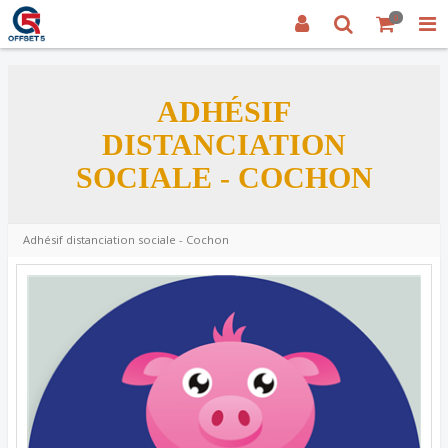
0
ADHÉSIF
DISTANCIATION
SOCIALE - COCHON
Adhésif distanciation sociale - Cochon