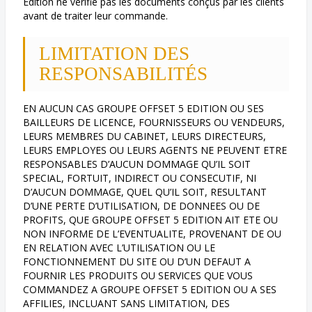
Edition ne vérifie pas les documents conçus par les clients
avant de traiter leur commande.
LIMITATION DES
RESPONSABILITÉS
EN AUCUN CAS GROUPE OFFSET 5 EDITION OU SES
BAILLEURS DE LICENCE, FOURNISSEURS OU VENDEURS,
LEURS MEMBRES DU CABINET, LEURS DIRECTEURS,
LEURS EMPLOYES OU LEURS AGENTS NE PEUVENT ETRE
RESPONSABLES D’AUCUN DOMMAGE QU’IL SOIT
SPECIAL, FORTUIT, INDIRECT OU CONSECUTIF, NI
D’AUCUN DOMMAGE, QUEL QU’IL SOIT, RESULTANT
D’UNE PERTE D’UTILISATION, DE DONNEES OU DE
PROFITS, QUE GROUPE OFFSET 5 EDITION AIT ETE OU
NON INFORME DE L’EVENTUALITE, PROVENANT DE OU
EN RELATION AVEC L’UTILISATION OU LE
FONCTIONNEMENT DU SITE OU D’UN DEFAUT A
FOURNIR LES PRODUITS OU SERVICES QUE VOUS
COMMANDEZ A GROUPE OFFSET 5 EDITION OU A SES
AFFILIES, INCLUANT SANS LIMITATION, DES