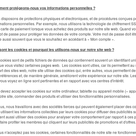
ent protégeons-nous vos informations personnelles ?
disposons de protections physiques et électroniques, et de procédures conçues pou
mations personnelles. Par exemple, nous utilisons la technologie de chiffrement SS
 carte de paiement lorsque vous achetez des produits sur notre site web. Quand v
t de passe pour protéger les données de votre compte. Votre mot de passe doit êt
e aussi souvent que vous le souhaitez en accédant à « Mon compte ».
ont les cookies et pourquoi les utilisons-nous sur notre site web ?
ookies sont de petits fichiers de données qui contiennent souvent un identifiant uniq
ue vous visitez certaines pages web. Les cookies sont utiles, car ils permettent au 
rt des sites web, notre site utilise des cookies qui, entre autres, vous permettent 
références et, de manière générale, améliorent votre expérience sur notre site. Les
ous voyez en ligne sont pertinentes et en rapport avec vos centres d'intérêt.
devez accepter les cookies sur votre ordinateur, tablette ou appareil mobile (« app
otre site, commander des produits et utiliser des fonctionnalités personnalisées.
us, nous travaillons avec des sociétés tierces qui peuvent également placer des cooki
 utilisent les informations collectées par leurs cookies pour diffuser des publicités s
nt aussi utiliser des cookies pour analyser votre comportement par rapport à ces pub
faire profiter les membres qui cliquent sur leurs publicités de promotions et d'offres
us n'acceptez pas les cookies, certaines fonctionnalités de notre site ne fonctionne