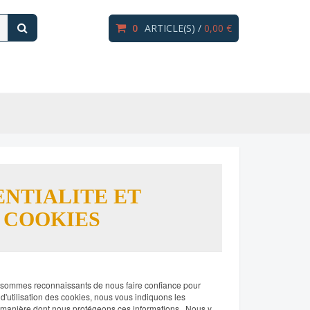
0
ARTICLE(S) /
0,00 €
ENTIALITE ET
S COOKIES
s sommes reconnaissants de nous faire confiance pour
d'utilisation des cookies, nous vous indiquons les
 la manière dont nous protégeons ces informations. Nous y