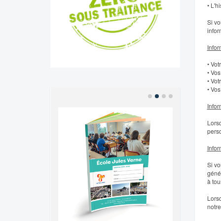
• L'h
Si vo
infor
Infor
• Vot
• Vos
• Vot
• Vos
Infor
Lorsq
perso
Infor
Si vo
génér
à tou
Lorsq
notre