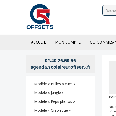
ACCUEIL
MON COMPTE
QUI SOMMES-
02.40.26.59.56
agenda.scolaire@offset5.fr
Modèle « Bulles bleues »
Modèle « Jungle »
Poli
Modèle « Peps photos »
Nous 
Modèle « Graphique »
proté
infor