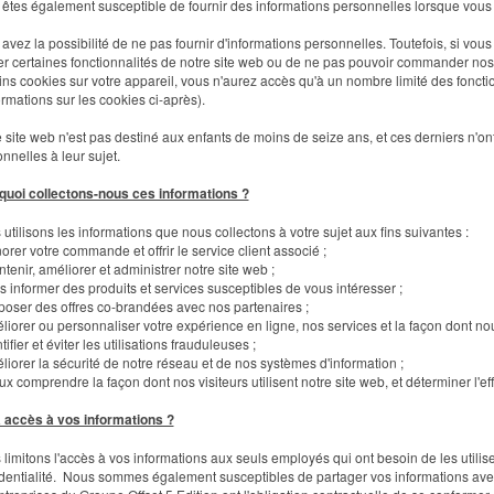
êtes également susceptible de fournir des informations personnelles lorsque vous c
avez la possibilité de ne pas fournir d'informations personnelles. Toutefois, si vous 
ser certaines fonctionnalités de notre site web ou de ne pas pouvoir commander no
odèle « Flèche colorée »
Modèle « Portrait »
ins cookies sur votre appareil, vous n'aurez accès qu'à un nombre limité des foncti
ormations sur les cookies ci-après).
VOIR LES DÉTAILS
VOIR LES DÉTAILS
 site web n'est pas destiné aux enfants de moins de seize ans, et ces derniers n'ont
nnelles à leur sujet.
quoi collectons-nous ces informations ?
utilisons les informations que nous collectons à votre sujet aux fins suivantes :
orer votre commande et offrir le service client associé ;
ntenir, améliorer et administrer notre site web ;
s informer des produits et services susceptibles de vous intéresser ;
poser des offres co-brandées avec nos partenaires ;
liorer ou personnaliser votre expérience en ligne, nos services et la façon dont 
ntifier et éviter les utilisations frauduleuses ;
liorer la sécurité de notre réseau et de nos systèmes d'information ;
ux comprendre la façon dont nos visiteurs utilisent notre site web, et déterminer l'ef
a accès à vos informations ?
limitons l'accès à vos informations aux seuls employés qui ont besoin de les utiliser.
dentialité. Nous sommes également susceptibles de partager vos informations avec