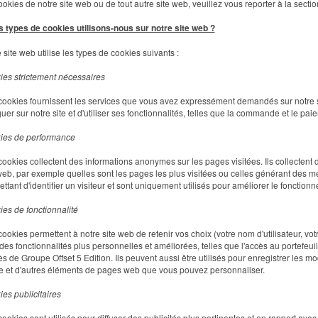
ookies de notre site web ou de tout autre site web, veuillez vous reporter à la sectio
s types de cookies utilisons-nous sur notre site web ?
 site web utilise les types de cookies suivants :
es strictement nécessaires
ookies fournissent les services que vous avez expressément demandés sur notre sit
uer sur notre site et d'utiliser ses fonctionnalités, telles que la commande et le pa
ies de performance
ookies collectent des informations anonymes sur les pages visitées. Ils collectent des
web, par exemple quelles sont les pages les plus visitées ou celles générant des me
ttant d'identifier un visiteur et sont uniquement utilisés pour améliorer le fonctionn
es de fonctionnalité
ookies permettent à notre site web de retenir vos choix (votre nom d'utilisateur, vot
r des fonctionnalités plus personnelles et améliorées, telles que l'accès au porte
s de Groupe Offset 5 Edition. Ils peuvent aussi être utilisés pour enregistrer les mod
e et d'autres éléments de pages web que vous pouvez personnaliser.
es publicitaires
ookies sont utilisés pour diffuser des publicités plus pertinentes et en rapport avec v