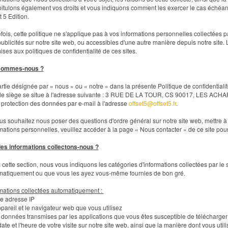
itulons également vos droits et vous indiquons comment les exercer le cas échéant
t 5 Edition.
fois, cette politique ne s'applique pas à vos informations personnelles collectées p
ublicités sur notre site web, ou accessibles d'une autre manière depuis notre site. 
ses aux politiques de confidentialité de ces sites.
sommes-nous ?
rtie désignée par « nous » ou « notre » dans la présente Politique de confidentialité
 le siège se situe à l'adresse suivante : 3 RUE DE LA TOUR, CS 90017, LES ACH
 protection des données par e-mail à l'adresse
offset5@offset5.fr
.
us souhaitez nous poser des questions d'ordre général sur notre site web, mettre à
mations personnelles, veuillez accéder à la page « Nous contacter » de ce site pour 
les informations collectons-nous ?
cette section, nous vous indiquons les catégories d'informations collectées par le 
matiquement ou que vous les ayez vous-même fournies de bon gré.
mations collectées automatiquement :
re adresse IP
ppareil et le navigateur web que vous utilisez
 données transmises par les applications que vous êtes susceptible de télécharger 
date et l'heure de votre visite sur notre site web, ainsi que la manière dont vous ut