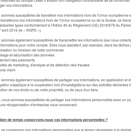
ntreprises du Groupe Offset 5 Edition ont l'obligation contractuelle de se conformer 
ger vos informations.
sommes susceptibles de transférer vos informations hors de l'Union européenne et
transférons vos informations hors de l'Union européenne ou de la Suisse, ce transfe
actuelles types conformément à l'Article 46 du Règlement (UE) 2016/679 du Parl
 avril 2016 (le « RGPD »).
sommes également susceptibles de transmettre les informations que nous collectons
nformations pour notre compte. Elles nous assistent, par exemple, dans les tâches 
lisation ou livraison de votre commande
ckage et sécurisation des données
itement des paiements
ivités de marketing, d'analyse et de détection des fraudes
vice client
sommes également susceptibles de partager vos informations, en application et dan
gation s'applique à la coopération lors d'investigations sur des activités déclarées 
ction de nos droits ou de notre propriété, ou de ceux d'un tiers.
, nous sommes susceptibles de partager vos informations personnelles avec un ou pl
une réorganisation d'entreprise nous concernant.
ien de temps conservons-nous vos informations personnelles ?
ne conservons vos informations personnelles que le temps nécessaire à la réalisati