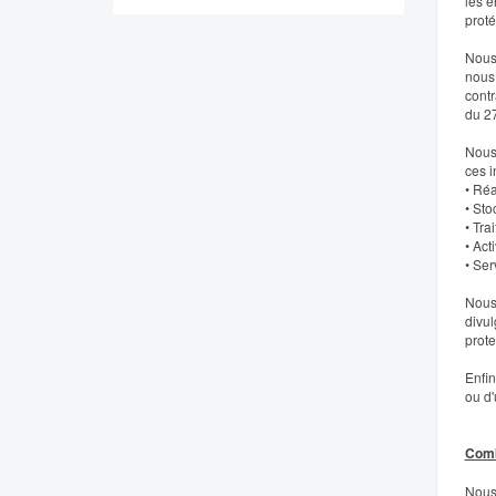
les e
proté
Nous 
nous 
contr
du 27
Nous 
ces i
• Réa
• Sto
• Tra
• Act
• Ser
Nous 
divul
prote
Enfin
ou d'
Comb
Nous 