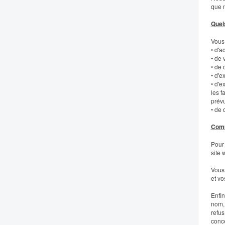
que n
Quels
Vous 
• d'a
• de 
• de 
• d'e
• d'e
les f
prévu
• de 
Comm
Pour 
site 
Vous 
et vo
Enfi
nom, 
refus
conce