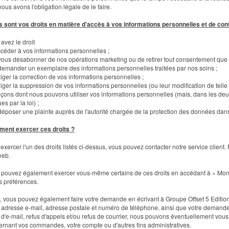
ous avons l'obligation légale de le faire.
 sont vos droits en matière d'accès à vos informations personnelles et de contrô
avez le droit
ccéder à vos informations personnelles ;
vous désabonner de nos opérations marketing ou de retirer tout consentement que
demander un exemplaire des informations personnelles traitées par nos soins ;
xiger la correction de vos informations personnelles ;
xiger la suppression de vos informations personnelles (ou leur modification de telle
açons dont nous pouvons utiliser vos informations personnelles (mais, dans les d
es par la loi) ;
déposer une plainte auprès de l'autorité chargée de la protection des données dans
ent exercer ces droits ?
exercer l'un des droits listés ci-dessus, vous pouvez contacter notre service client
web.
pouvez également exercer vous-même certains de ces droits en accédant à « Mon 
s préférences.
n, vous pouvez également faire votre demande en écrivant à Groupe Offset 5 Edit
adresse e-mail, adresse postale et numéro de téléphone, ainsi que votre demande p
 d'e-mail, refus d'appels et/ou refus de courrier, nous pouvons éventuellement vous
rnant vos commandes, votre compte ou d'autres fins administratives.