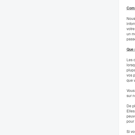
Comm
Nous 
infor
votre
un mo
pass
Que s
Les c
lorsq
plupa
vos p
que v
Vous 
sur n
De pl
Elles
peuve
pour 
Si vo