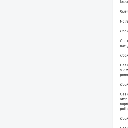
les c
Quel
Notre
Cooki
Ces c
navig
Cook
Ces c
site 
perme
Cooki
Ces c
offri
auprè
polic
Cooki
Ces c