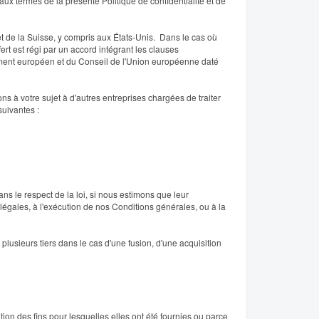
aux termes de la présente Politique de confidentialité et de
 de la Suisse, y compris aux États-Unis. Dans le cas où
rt est régi par un accord intégrant les clauses
ement européen et du Conseil de l'Union européenne daté
 à votre sujet à d'autres entreprises chargées de traiter
suivantes :
s le respect de la loi, si nous estimons que leur
illégales, à l'exécution de nos Conditions générales, ou à la
usieurs tiers dans le cas d'une fusion, d'une acquisition
on des fins pour lesquelles elles ont été fournies ou parce