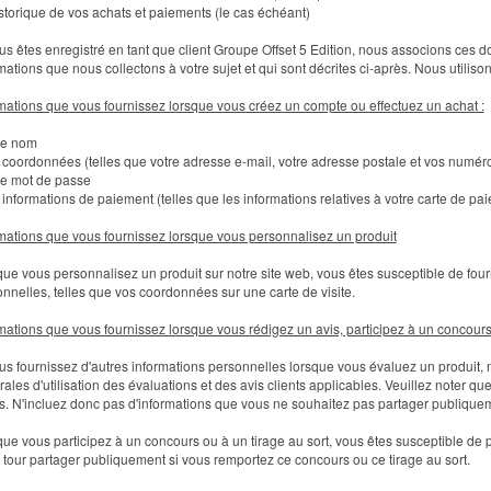
istorique de vos achats et paiements (le cas échéant)
us êtes enregistré en tant que client Groupe Offset 5 Edition, nous associons ces
mations que nous collectons à votre sujet et qui sont décrites ci-après. Nous utilison
mations que vous fournissez lorsque vous créez un compte ou effectuez un achat :
re nom
 coordonnées (telles que votre adresse e-mail, votre adresse postale et vos numér
re mot de passe
 informations de paiement (telles que les informations relatives à votre carte de p
mations que vous fournissez lorsque vous personnalisez un produit
ue vous personnalisez un produit sur notre site web, vous êtes susceptible de fou
nnelles, telles que vos coordonnées sur une carte de visite.
mations que vous fournissez lorsque vous rédigez un avis, participez à un concours 
us fournissez d'autres informations personnelles lorsque vous évaluez un produit, n
ales d'utilisation des évaluations et des avis clients applicables. Veuillez noter que
s. N'incluez donc pas d'informations que vous ne souhaitez pas partager publique
ue vous participez à un concours ou à un tirage au sort, vous êtes susceptible de 
 tour partager publiquement si vous remportez ce concours ou ce tirage au sort.