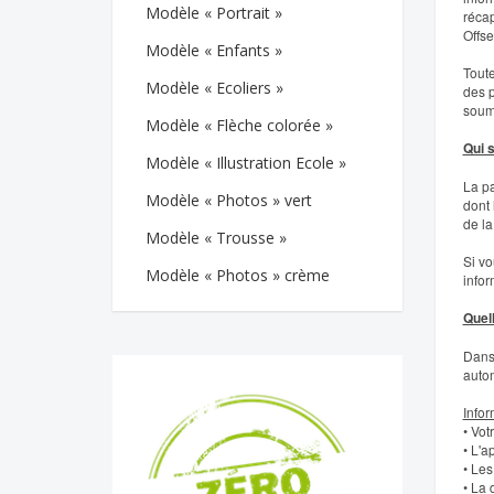
Modèle « Portrait »
récap
Offse
Modèle « Enfants »
Toute
Modèle « Ecoliers »
des p
soumi
Modèle « Flèche colorée »
Qui 
Modèle « Illustration Ecole »
La pa
Modèle « Photos » vert
dont
de la
Modèle « Trousse »
Si vo
Modèle « Photos » crème
infor
Quel
Dans 
auto
Infor
• Vot
• L'a
• Les
• La 