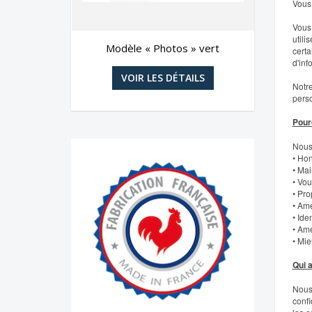
Vous 
Vous 
utili
e »
Modèle « Photos » vert
M
certa
d'inf
S
VOIR LES DÉTAILS
Notre
perso
Pour
Nous 
• Hon
• Mai
• Vou
• Pro
• Amé
• Ide
• Amé
• Mie
Qui 
Nous 
confi