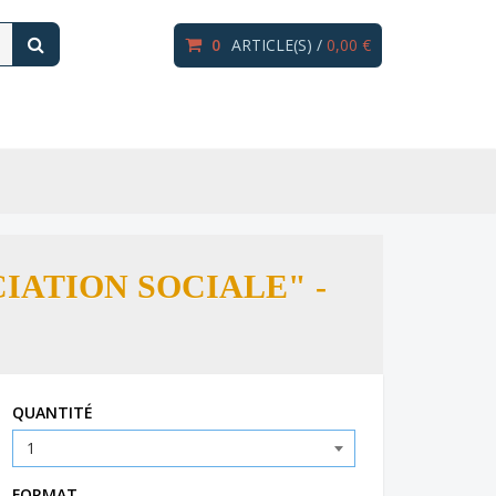
0
ARTICLE(S) /
0,00 €
IATION SOCIALE" -
QUANTITÉ
FORMAT