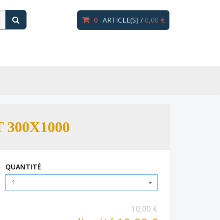
0
ARTICLE(S) /
0,00 €
300X1000
QUANTITÉ
10,00 €