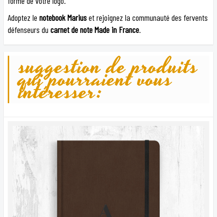
forme de votre logo.
Adoptez le
notebook Marius
et rejoignez la communauté des fervents
défenseurs du
carnet de note Made in France
.
suggestion de produits
qui pourraient vous
intéresser: