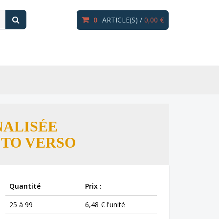
0
ARTICLE(S) /
0,00 €
NALISÉE
CTO VERSO
Quantité
Prix :
25 à 99
6,48 € l'unité