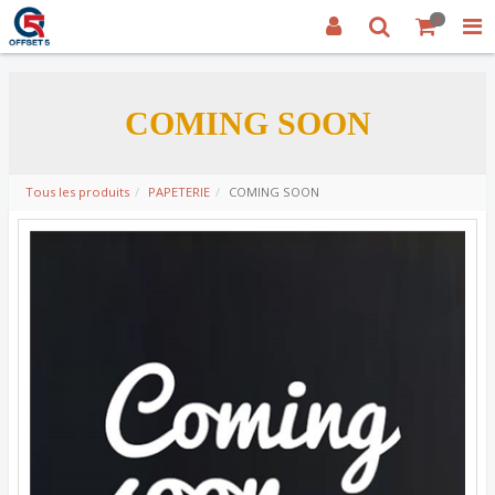
0
COMING SOON
Tous les produits
PAPETERIE
COMING SOON