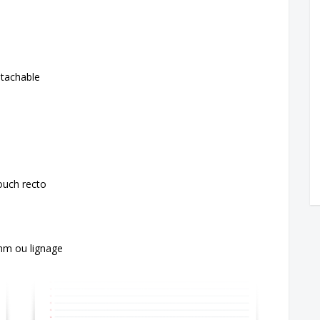
07
détachable
touch recto
 mm ou lignage